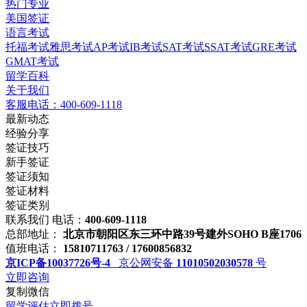
热门专业
美国签证
语言考试
托福考试
雅思考试
AP考试
IB考试
SAT考试
SSAT考试
GRE考试
GMAT考试
留学百科
关于我们
客服电话：400-609-1118
最新动态
经验分享
签证技巧
新手签证
签证须知
签证材料
签证类别
联系我们
电话：
400-609-1118
总部地址：
北京市朝阳区东三环中路39号建外SOHO B座1706
值班电话：
15810711763 / 17600856832
京ICP备10037726号-4
京公网安备
11010502030578
号
立即咨询
复制微信
留学评估
立即拨号