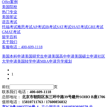
Offer案例
美国院校
热门专业
美国签证
语言考试
托福考试
雅思考试
AP考试
IB考试
SAT考试
SSAT考试
GRE考试
GMAT考试
留学百科
关于我们
客服电话：400-609-1118
美国本科申请
美国研究生申请
美国高中申请
美国硕士申请
社区
大学申请
美国转学申请
MBA申请
升学规划
1
前往
页
联系我们
电话：
400-609-1118
总部地址：
北京市朝阳区东三环中路39号建外SOHO B座1706
值班电话：
15810711763 / 17600856832
京ICP备10037726号-4
京公网安备
11010502030578
号