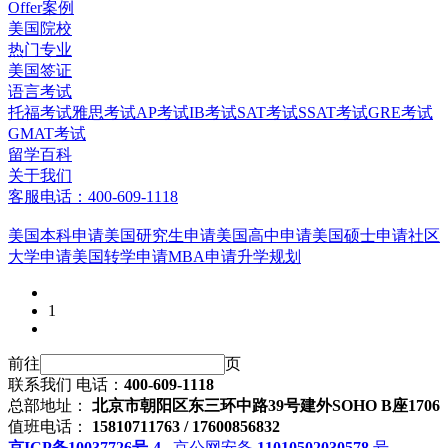
Offer案例
美国院校
热门专业
美国签证
语言考试
托福考试
雅思考试
AP考试
IB考试
SAT考试
SSAT考试
GRE考试
GMAT考试
留学百科
关于我们
客服电话：400-609-1118
美国本科申请
美国研究生申请
美国高中申请
美国硕士申请
社区
大学申请
美国转学申请
MBA申请
升学规划
1
前往
页
联系我们
电话：
400-609-1118
总部地址：
北京市朝阳区东三环中路39号建外SOHO B座1706
值班电话：
15810711763 / 17600856832
京ICP备10037726号-4
京公网安备
11010502030578
号