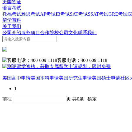
美国签证
语言考试
托福考试
雅思考试
AP考试
IB考试
SAT考试
SSAT考试
GRE考试
G
留学百科
关于我们
公司介绍
服务项目
合作院校
公司文化
联系我们
客服电话：400-609-1118
美国高中申请
美国本科申请
美国研究生申请
美国硕士申请
社区
1
前往
页 共
0
条
确定