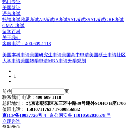
热门专业
美国签证
语言考试
托福考试
雅思考试
AP考试
IB考试
SAT考试
SSAT考试
GRE考试
GMAT考试
留学百科
关于我们
客服电话：400-609-1118
美国本科申请
美国研究生申请
美国高中申请
美国硕士申请
社区
大学申请
美国转学申请
MBA申请
升学规划
1
前往
页
联系我们
电话：
400-609-1118
总部地址：
北京市朝阳区东三环中路39号建外SOHO B座1706
值班电话：
15810711763 / 17600856832
京ICP备10037726号-4
京公网安备
11010502030578
号
立即咨询
复制微信