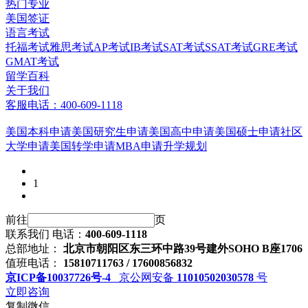
热门专业
美国签证
语言考试
托福考试
雅思考试
AP考试
IB考试
SAT考试
SSAT考试
GRE考试
GMAT考试
留学百科
关于我们
客服电话：400-609-1118
美国本科申请
美国研究生申请
美国高中申请
美国硕士申请
社区
大学申请
美国转学申请
MBA申请
升学规划
1
前往
页
联系我们
电话：
400-609-1118
总部地址：
北京市朝阳区东三环中路39号建外SOHO B座1706
值班电话：
15810711763 / 17600856832
京ICP备10037726号-4
京公网安备
11010502030578
号
立即咨询
复制微信