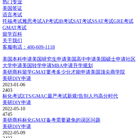
热门专业
美国签证
语言考试
托福考试
雅思考试
AP考试
IB考试
SAT考试
SSAT考试
GRE考试
GMAT考试
留学百科
关于我们
客服电话：400-609-1118
美国本科申请
美国研究生申请
美国高中申请
美国硕士申请
社区
大学申请
美国转学申请
MBA申请
升学规划
美研商科留学GMAT要考多少分才能申请美国顶尖商学院
美研DIY申请
2023-01-06
2403
标化考试ETS/GMAC最严考试新规!告别人均高分时代
美研DIY申请
2022-05-10
4745
美研商科标化GMAT备考需要避免的误区问题
美研DIY申请
2022-05-09