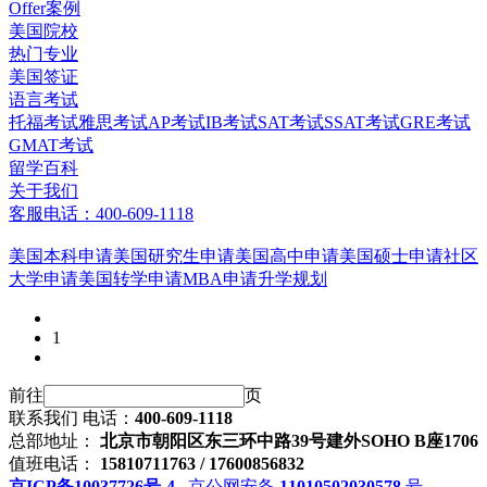
Offer案例
美国院校
热门专业
美国签证
语言考试
托福考试
雅思考试
AP考试
IB考试
SAT考试
SSAT考试
GRE考试
GMAT考试
留学百科
关于我们
客服电话：400-609-1118
美国本科申请
美国研究生申请
美国高中申请
美国硕士申请
社区
大学申请
美国转学申请
MBA申请
升学规划
1
前往
页
联系我们
电话：
400-609-1118
总部地址：
北京市朝阳区东三环中路39号建外SOHO B座1706
值班电话：
15810711763 / 17600856832
京ICP备10037726号-4
京公网安备
11010502030578
号