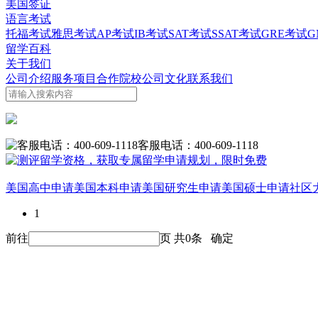
美国签证
语言考试
托福考试
雅思考试
AP考试
IB考试
SAT考试
SSAT考试
GRE考试
G
留学百科
关于我们
公司介绍
服务项目
合作院校
公司文化
联系我们
客服电话：400-609-1118
美国高中申请
美国本科申请
美国研究生申请
美国硕士申请
社区
1
前往
页 共
0
条
确定