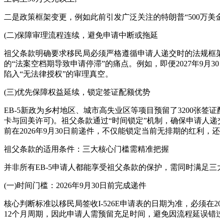
二是政策框架变更，例如此前引发广泛关注的特朗普“500万美
(二)保障审理流程连续，避免申请中断或拖延
祖父条款明确要求移民局必须严格遵循申请人递交时的法规框
的“法案空档期导致申请停滞”的痛点。例如，即便2027年9
陷入“无法律授权”的审理真空。
(三)优先保障权益延续，锁定签证配额优势
EB-5新政为乡村地区、城市高失业区等项目预留了3200张签
卡与回美许可)。祖父条款通过“时间锁定”机制，确保申请人
前在2026年9月30日前递件，不仅能锁定当前无排期的红利，还能
祖父条款的适用条件：三大核心门槛需精准把握
并非所有EB-5申请人都能享受祖父条款的保护，需同时满足
(一)时间门槛：2026年9月30日前完成递件
核心判断标准以移民局签收I-526E申请表的日期为准，必须在2
12个月周期，因此申请人需预留充足时间，避免因流程延误