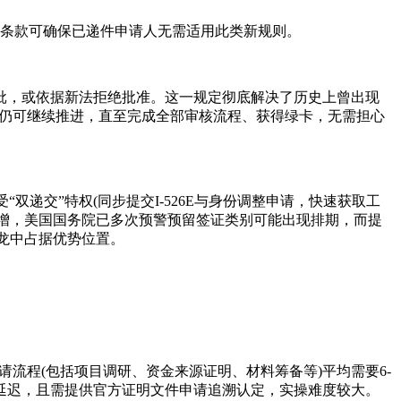
祖父条款可确保已递件申请人无需适用此类新规则。
批，或依据新法拒绝批准。这一规定彻底解决了历史上曾出现
案件仍可继续推进，直至完成全部审核流程、获得绿卡，无需担心
双递交”特权(同步提交I-526E与身份调整申请，快速获取工
激增，美国国务院已多次预警预留签证类别可能出现排期，而提
队长龙中占据优势位置。
5申请流程(包括项目调研、资金来源证明、材料筹备等)平均需要6-
延迟，且需提供官方证明文件申请追溯认定，实操难度较大。