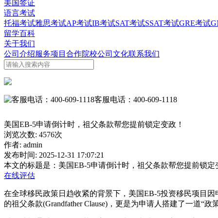
美国签证
语言考试
托福考试
雅思考试
AP考试
IB考试
SAT考试
SSAT考试
GRE考试
G
留学百科
关于我们
公司介绍
服务项目
合作院校
公司文化
联系我们
客服电话：400-609-1118
美国EB-5申请倒计时，祖父条款帮您提前锁定变政！
浏览次数:
4576
次
作者:
admin
发布时间:
2025-12-31 17:07:21
本文的标题是：
美国EB-5申请倒计时，祖父条款帮您提前锁定
在线评估
在全球移民政策日趋收紧的背景下，美国EB-5投资移民项目因
的祖父条款(Grandfather Clause)，更是为申请人搭建了一道“