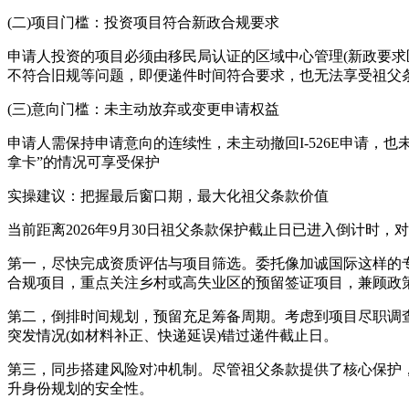
(二)项目门槛：投资项目符合新政合规要求
申请人投资的项目必须由移民局认证的区域中心管理(新政要求区
不符合旧规等问题，即便递件时间符合要求，也无法享受祖父
(三)意向门槛：未主动放弃或变更申请权益
申请人需保持申请意向的连续性，未主动撤回I-526E申请，也
拿卡”的情况可享受保护
实操建议：把握最后窗口期，最大化祖父条款价值
当前距离2026年9月30日祖父条款保护截止日已进入倒计时
第一，尽快完成资质评估与项目筛选。委托像加诚国际这样的专业
合规项目，重点关注乡村或高失业区的预留签证项目，兼顾政
第二，倒排时间规划，预留充足筹备周期。考虑到项目尽职调查
突发情况(如材料补正、快递延误)错过递件截止日。
第三，同步搭建风险对冲机制。尽管祖父条款提供了核心保护，
升身份规划的安全性。