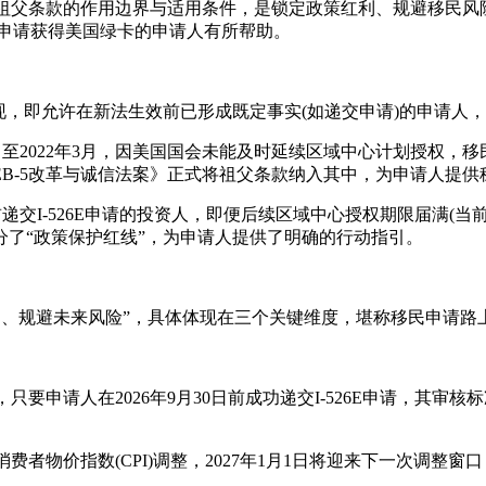
解祖父条款的作用边界与适用条件，是锁定政策红利、规避移民
-5申请获得美国绿卡的申请人有所帮助。
现，即允许在新法生效前已形成既定事实(如递交申请)的申请人
7月至2022年3月，因美国国会未能及时延续区域中心计划授权，移
EB-5改革与诚信法案》正式将祖父条款纳入其中，为申请人提
前递交I-526E申请的投资人，即便后续区域中心授权期限届满(当
了“政策保护红线”，为申请人提供了明确的行动指引。
利、规避未来风险”，具体体现在三个关键维度，堪称移民申请路上
只要申请人在2026年9月30日前成功递交I-526E申请，其
费者物价指数(CPI)调整，2027年1月1日将迎来下一次调整窗