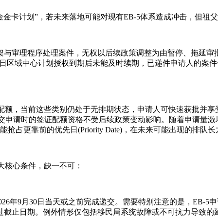
金金卡计划”，若未来落地可能对现有EB-5体系造成冲击，但
架与审理程序处理案件，无权以后续政策调整为由暂停、拖延审
月30日区域中心计划授权到期后未能及时续期，已递件申请人的
证配额，当前这些类别仍处于无排期状态，申请人可快速获批并享受“
递交申请时的签证配额资格不受后续政策变动影响。随着申请量
抢占更靠前的优先日(Priority Date)，在未来可能出现的排
三大核心条件，缺一不可：
026年9月30日当天或之前完成递交。需要特别注意的是，EB-
错过截止日期。例外情形仅包括移民局系统故障或不可抗力导致的