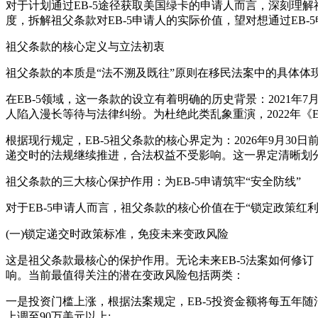
对于计划通过EB-5途径获取美国绿卡的申请人而言，深刻理
度，拆解祖父条款对EB-5申请人的实际价值，望对想通过EB
祖父条款的核心定义与立法初衷
祖父条款的本质是“法不溯及既往”原则在移民法案中的具体体
在EB-5领域，这一条款的设立有着明确的历史背景：2021年
人陷入漫长等待与法律纠纷。为杜绝此类乱象重演，2022年《
根据现行规定，EB-5祖父条款的核心界定为：2026年9月30日
递交时的法规继续推进，合法权益不受影响。这一界定清晰划分
祖父条款的三大核心保护作用：为EB-5申请筑牢“安全防线”
对于EB-5申请人而言，祖父条款的核心价值在于“锁定政策红
(一)锁定递交时政策标准，免疫未来变政风险
这是祖父条款最核心的保护作用。无论未来EB-5法案如何修订，
响。当前最值得关注的潜在变政风险包括两类：
一是投资门槛上涨，根据法案规定，EB-5投资金额将每五年随消
上调至90万美元以上;