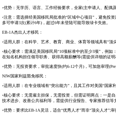
◦优势：无学历、语言、工作经验要求，全家(主申请人、配偶及2
◦注意：需选择经美国移民局批准的“区域中心项目”，避免投资风险;绿
多可申请3次(累计6年)，超过6年未登陆可能导致绿卡失效。
EB-1A杰出人才移民：
◦适用人群：在科学、艺术、教育、商业、体育等领域具有“顶
◦核心要求：需满足美国移民局“10项标准中的至少3项”，例
在知名机构担任领导职务、获得高额薪酬等(需提供详细的证明
◦优势：无投资要求，审批速度快(约6-12个月)，可加急审理(Prem
NIW国家利益豁免移民：
◦适用人群：在专业领域有“突出能力”，且其工作对美国“国家利
◦核心要求：无需雇主担保，无需投资，但需证明两点：一是自身
技术进步、改善公共福利等，需提供行业报告、专家推荐信等支
◦优势：要求比EB-1A灵活，适合“优秀人才”而非“顶尖人才”;