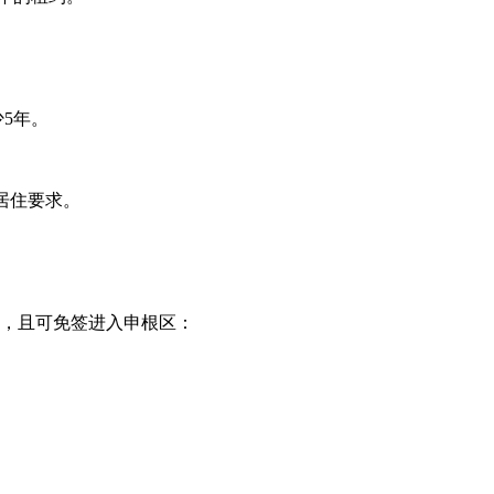
少5年。
居住要求。
籍，且可免签进入申根区：