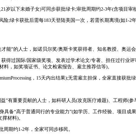
1岁以下未婚子女)可同步获批绿卡;审批周期约2-3年(含项目审
卡获批后需每183天登陆美国一次，若需长期离境(如1-2年)，可提前
尖才能”的人士，如诺贝尔奖/奥斯卡奖获得者、知名教授、奥运
如：获得过国际/国家级奖项、发表过学术论文/专著、担任过行业评
材料，如奖项证书、论文检索报告、雇主推荐信等)。
iumProcessing，15天内出结果);无需雇主担保，全家直接获批
益”有重要贡献的人士，如科研人员(攻克医疗难题)、工程师(参
具备“高于普通同行的专业能力”(如学历、工作经验、项目成果)
撑材料)。
审批周期约1-2年，全家可同步移民。