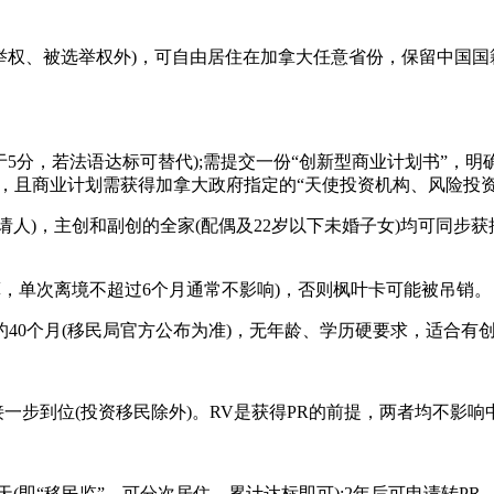
选举权、被选举权外)，可自由居住在加拿大任意省份，保留中国国
于5分，若法语达标可替代);需提交一份“创新型商业计划书”，
且商业计划需获得加拿大政府指定的“天使投资机构、风险投资基
请人)，主创和副创的全家(配偶及22岁以下未婚子女)均可同步
计算，单次离境不超过6个月通常不影响)，否则枫叶卡可能被吊销。
约40个月(移民局官方公布为准)，无年龄、学历硬要求，适合有
直接一步到位(投资移民除外)。RV是获得PR的前提，两者均不影
天(即“移民监”，可分次居住，累计达标即可);2年后可申请转P