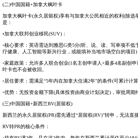
(二)中国国籍+加拿大枫叶卡
加拿大枫叶卡(永久居留权)享有与加拿大公民相近的权利(除
是：
•加拿大联邦创业移民(SUV)：
◦核心要求：英语需达到雅思G类5分(听、说、读、写单项不低
疗健康、人工智能等新兴行业，或能填补当地市场空白的项目)，
◦家庭政策：允许多人联合创业(1名主创申请人+最多4名副创申
叶卡也不会被收回。
◦居住要求：需满足“5年内在加拿大住满2年”的条件(可累计
◦优势：无投资金额下限(具体投资由商业计划决定)，审批周期
(三)中国国籍+新西兰RV(居留权)
新西兰的永久居留权(PR)需先通过“居留权(RV)”转申，无法
RV转PR的核心条件：
◦持有RV满2年，且在这2年内，每年在新西兰累计居住至少184