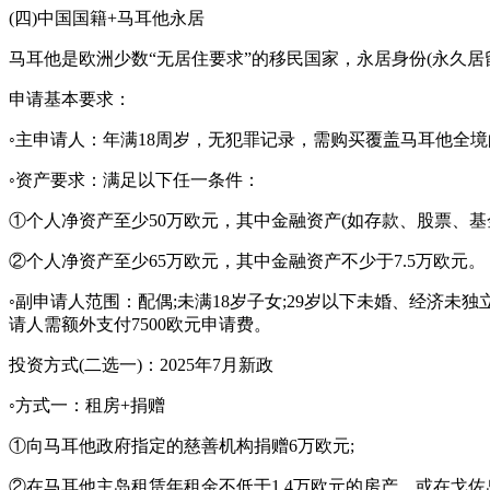
(四)中国国籍+马耳他永居
马耳他是欧洲少数“无居住要求”的移民国家，永居身份(永久居
申请基本要求：
◦主申请人：年满18周岁，无犯罪记录，需购买覆盖马耳他全境
◦资产要求：满足以下任一条件：
①个人净资产至少50万欧元，其中金融资产(如存款、股票、基金
②个人净资产至少65万欧元，其中金融资产不少于7.5万欧元。
◦副申请人范围：配偶;未满18岁子女;29岁以下未婚、经济未
请人需额外支付7500欧元申请费。
投资方式(二选一)：2025年7月新政
◦方式一：租房+捐赠
①向马耳他政府指定的慈善机构捐赠6万欧元;
②在马耳他主岛租赁年租金不低于1.4万欧元的房产，或在戈佐