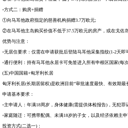
◦方式二：购房+捐赠
①向马耳他政府指定的慈善机构捐赠3.7万欧元;
②在马耳他主岛购买价值不低于37.5万欧元的房产，或在戈佐岛
优势与注意：
◦无居住要求：仅需在申请获批后登陆马耳他采集指纹(1-2天
◦通行便利：持有马耳他永居卡可免签进入所有申根区国家(每次停
(五)中国国籍+匈牙利长居
匈牙利长居(长期居留权)是欧洲目前“审批速度最快、有效期
申请基本要求：
◦主申请人：年满18周岁，身体健康(需提供体检报告)，无犯罪
◦家庭随迁：可携带配偶、未满18岁的子女，以及经济依赖主申
投资方式(二选一)：