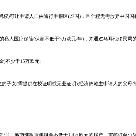
留权)可让申请人自由通行申根区(27国)，且全程无需放弃中国国
的私人医疗保险(保额不低于3万欧元/年)，并通过马耳他移民局
)不少于15万欧元;
独立的子女(需提供在校证明或无业证明);经济依赖主申请人的父母
岛/马耳他南部租赁年租金不低于1.4万欧元的房产，需签订至少