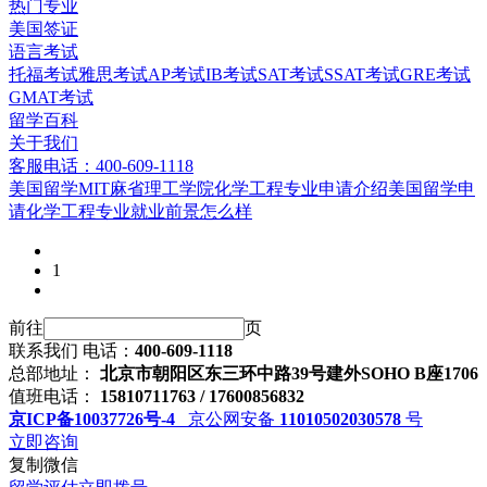
热门专业
美国签证
语言考试
托福考试
雅思考试
AP考试
IB考试
SAT考试
SSAT考试
GRE考试
GMAT考试
留学百科
关于我们
客服电话：400-609-1118
美国留学MIT麻省理工学院化学工程专业申请介绍
美国留学申
请化学工程专业就业前景怎么样
1
前往
页
联系我们
电话：
400-609-1118
总部地址：
北京市朝阳区东三环中路39号建外SOHO B座1706
值班电话：
15810711763 / 17600856832
京ICP备10037726号-4
京公网安备
11010502030578
号
立即咨询
复制微信