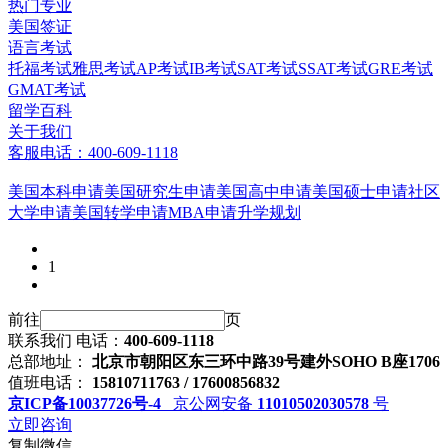
热门专业
美国签证
语言考试
托福考试
雅思考试
AP考试
IB考试
SAT考试
SSAT考试
GRE考试
GMAT考试
留学百科
关于我们
客服电话：400-609-1118
美国本科申请
美国研究生申请
美国高中申请
美国硕士申请
社区
大学申请
美国转学申请
MBA申请
升学规划
1
前往
页
联系我们
电话：
400-609-1118
总部地址：
北京市朝阳区东三环中路39号建外SOHO B座1706
值班电话：
15810711763 / 17600856832
京ICP备10037726号-4
京公网安备
11010502030578
号
立即咨询
复制微信