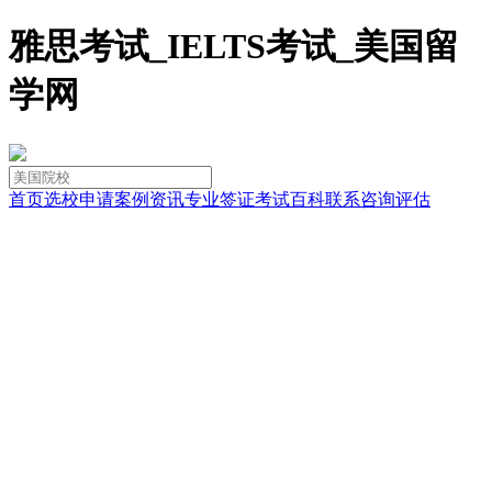
雅思考试_IELTS考试_美国留
学网
首页
选校
申请
案例
资讯
专业
签证
考试
百科
联系
咨询
评估